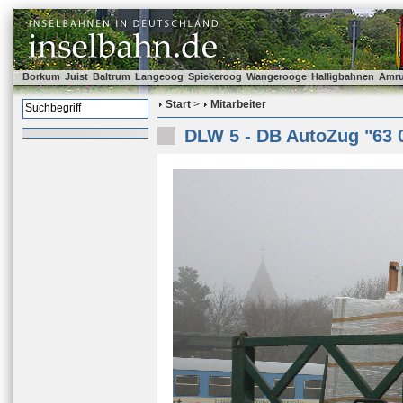
Borkum
Juist
Baltrum
Langeoog
Spiekeroog
Wangerooge
Halligbahnen
Amr
Start
>
Mitarbeiter
DLW 5 - DB AutoZug "63 