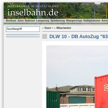
Borkum
Juist
Baltrum
Langeoog
Spiekeroog
Wangerooge
Halligbahnen
Amr
Start
>
Mitarbeiter
DLW 10 - DB AutoZug "63