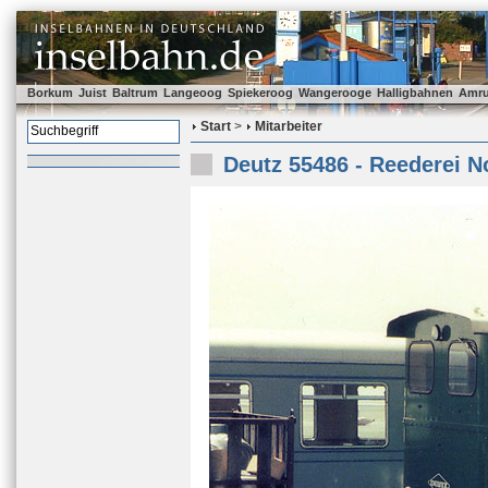
Borkum
Juist
Baltrum
Langeoog
Spiekeroog
Wangerooge
Halligbahnen
Amr
Start
>
Mitarbeiter
Deutz 55486 - Reederei N