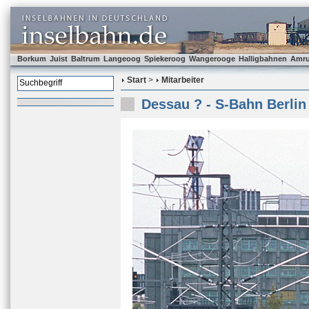
Borkum
Juist
Baltrum
Langeoog
Spiekeroog
Wangerooge
Halligbahnen
Amr
Start
>
Mitarbeiter
Dessau ? - S-Bahn Berlin