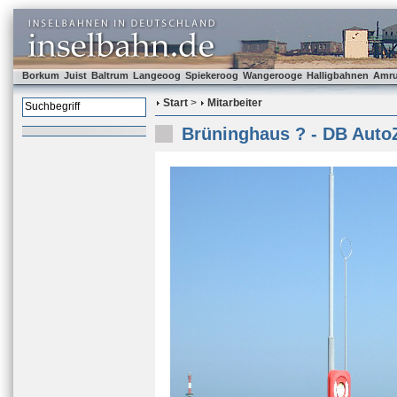
Borkum
Juist
Baltrum
Langeoog
Spiekeroog
Wangerooge
Halligbahnen
Amr
Start
>
Mitarbeiter
Brüninghaus ? - DB Auto