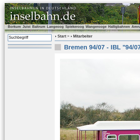
Borkum
Juist
Baltrum
Langeoog
Spiekeroog
Wangerooge
Halligbahnen
Amr
Start
>
Mitarbeiter
Bremen 94/07 - IBL "94/0