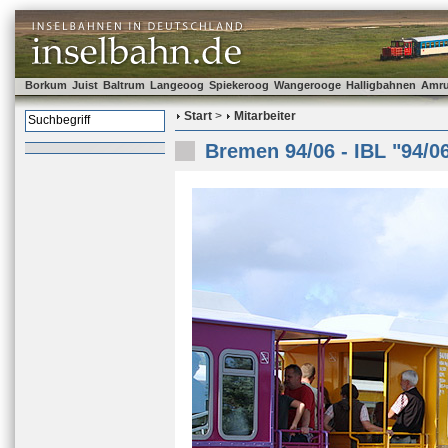
Borkum
Juist
Baltrum
Langeoog
Spiekeroog
Wangerooge
Halligbahnen
Amr
Start
>
Mitarbeiter
Bremen 94/06 - IBL "94/0