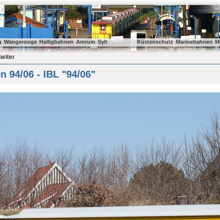
g
Wangerooge
Halligbahnen
Amrum
Sylt
Küstenschutz
Marinebahnen
M
beiter
 94/06 - IBL "94/06"