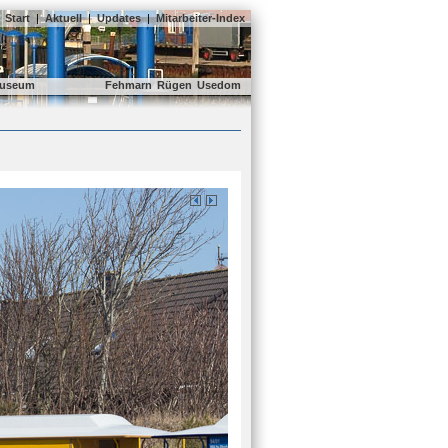
Start
|
Aktuell
|
Updates
|
Mitarbeiter-Index
useum
Fehmarn
Rügen
Usedom