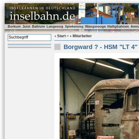
Borkum
Juist
Baltrum
Langeoog
Spiekeroog
Wangerooge
Halligbahnen
Amr
Start
>
Mitarbeiter
Borgward ? - HSM "LT 4"