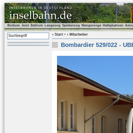
Borkum
Juist
Baltrum
Langeoog
Spiekeroog
Wangerooge
Halligbahnen
Amr
Start
>
Mitarbeiter
Bombardier 529/022 - UB