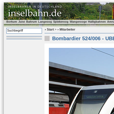
Borkum
Juist
Baltrum
Langeoog
Spiekeroog
Wangerooge
Halligbahnen
Amr
Start
>
Mitarbeiter
Bombardier 524/006 - UB