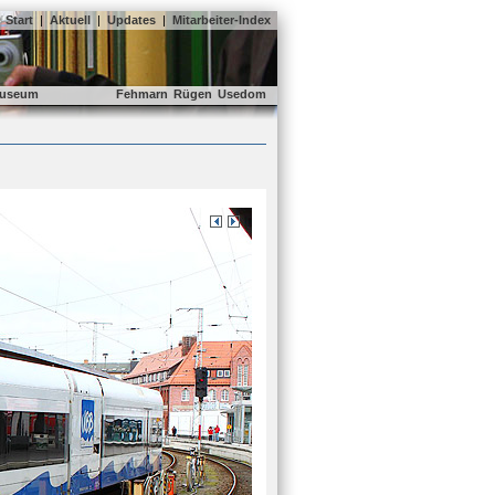
Start
|
Aktuell
|
Updates
|
Mitarbeiter-Index
useum
Fehmarn
Rügen
Usedom