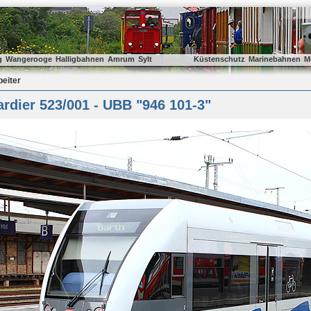
g
Wangerooge
Halligbahnen
Amrum
Sylt
Küstenschutz
Marinebahnen
M
beiter
dier 523/001 - UBB "946 101-3"