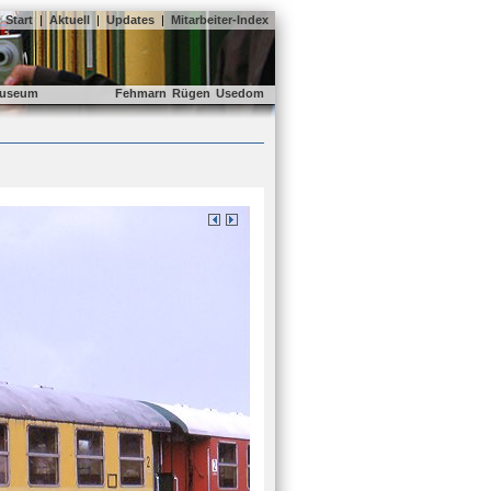
Start
|
Aktuell
|
Updates
|
Mitarbeiter-Index
useum
Fehmarn
Rügen
Usedom