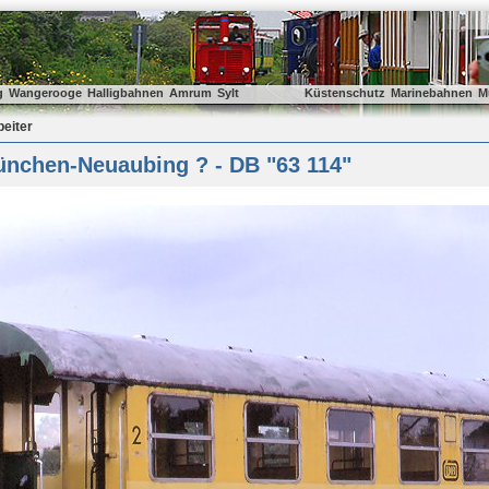
g
Wangerooge
Halligbahnen
Amrum
Sylt
Küstenschutz
Marinebahnen
M
beiter
nchen-Neuaubing ? - DB "63 114"