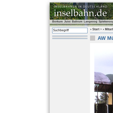
Borkum
Juist
Baltrum
Langeoog
Spiekeroo
Start
>
Mitar
AW Mü