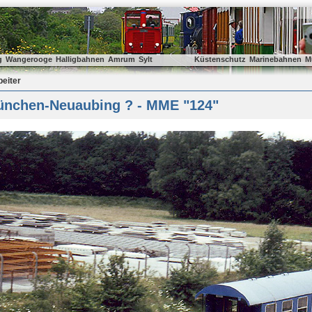
g
Wangerooge
Halligbahnen
Amrum
Sylt
Küstenschutz
Marinebahnen
M
beiter
nchen-Neuaubing ? - MME "124"