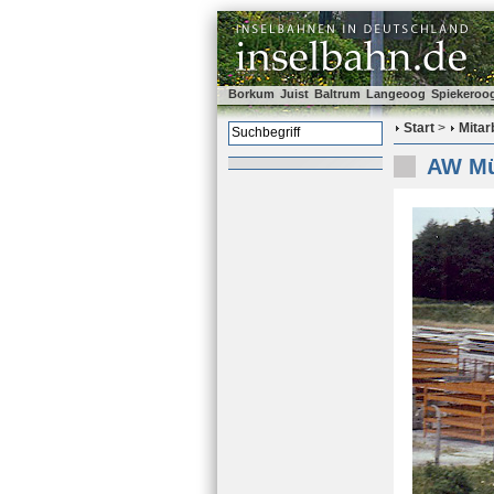
Borkum
Juist
Baltrum
Langeoog
Spiekeroo
Start
>
Mitar
AW Mü