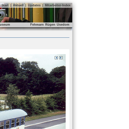
Start
|
Aktuell
|
Updates
|
Mitarbeiter-Index
useum
Fehmarn
Rügen
Usedom