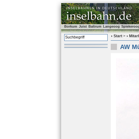
Borkum
Juist
Baltrum
Langeoog
Spiekeroo
Start
>
Mitar
AW Mü