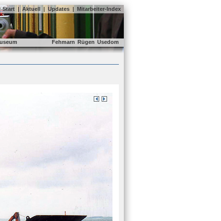
Start
|
Aktuell
|
Updates
|
Mitarbeiter-Index
useum
Fehmarn
Rügen
Usedom