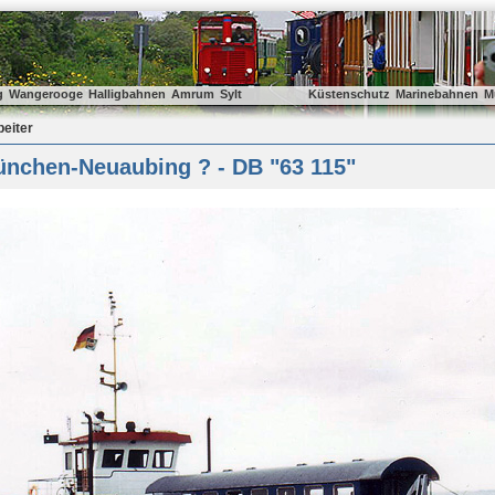
g
Wangerooge
Halligbahnen
Amrum
Sylt
Küstenschutz
Marinebahnen
M
beiter
nchen-Neuaubing ? - DB "63 115"