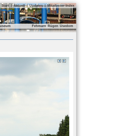
Start
|
Aktuell
|
Updates
|
Mitarbeiter-Index
useum
Fehmarn
Rügen
Usedom