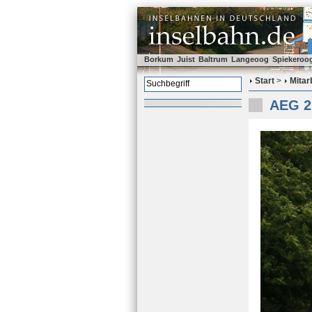
Borkum
Juist
Baltrum
Langeoog
Spiekeroo
Start
>
Mitar
AEG 2