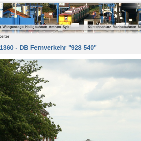
g
Wangerooge
Halligbahnen
Amrum
Sylt
Küstenschutz
Marinebahnen
M
beiter
1360 - DB Fernverkehr "928 540"