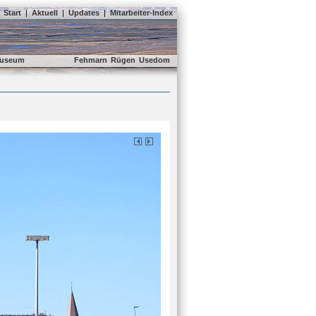
Start
|
Aktuell
|
Updates
|
Mitarbeiter-Index
useum
Fehmarn
Rügen
Usedom