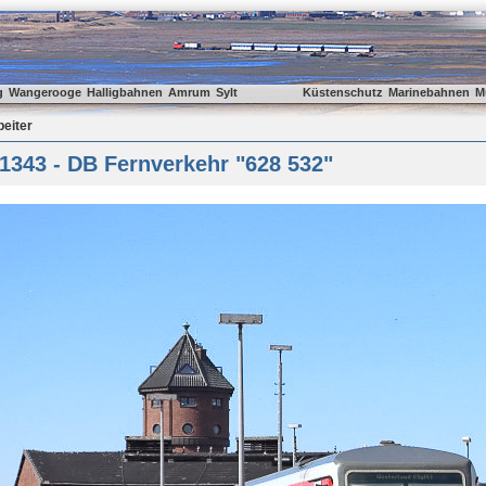
g
Wangerooge
Halligbahnen
Amrum
Sylt
Küstenschutz
Marinebahnen
M
beiter
1343 - DB Fernverkehr "628 532"