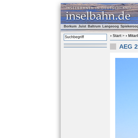
Borkum
Juist
Baltrum
Langeoog
Spiekeroo
Start
>
Mitar
AEG 2