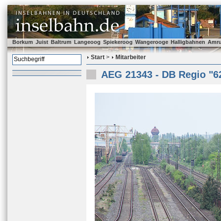
Borkum
Juist
Baltrum
Langeoog
Spiekeroog
Wangerooge
Halligbahnen
Amr
Start
>
Mitarbeiter
AEG 21343 - DB Regio "6