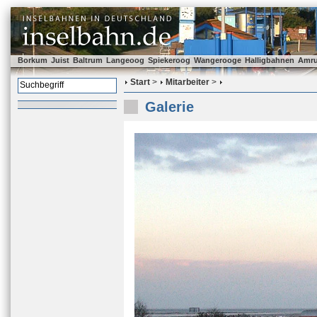
Borkum
Juist
Baltrum
Langeoog
Spiekeroog
Wangerooge
Halligbahnen
Amr
Start
>
Mitarbeiter
>
Galerie