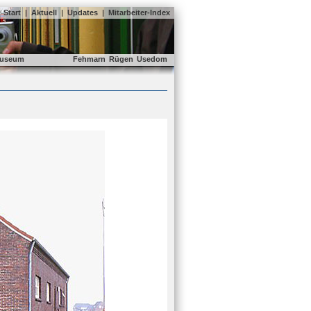
Start
|
Aktuell
|
Updates
|
Mitarbeiter-Index
useum
Fehmarn
Rügen
Usedom