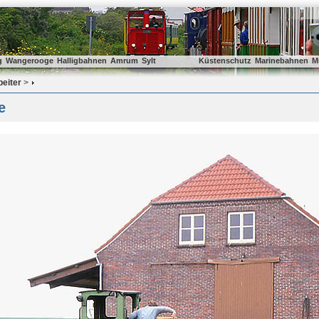
g
Wangerooge
Halligbahnen
Amrum
Sylt
Küstenschutz
Marinebahnen
M
beiter
>
e