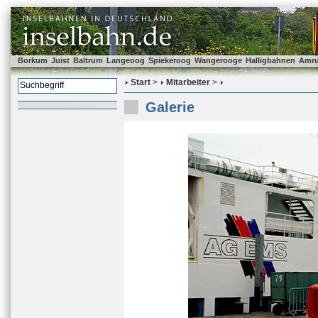
Borkum
Juist
Baltrum
Langeoog
Spiekeroog
Wangerooge
Halligbahnen
Amr
Start
>
Mitarbeiter
>
Galerie