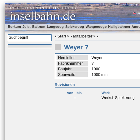
Borkum
Juist
Baltrum
Langeoog
Spiekeroog
Wangerooge
Halligbahnen
Amr
Start
>
Mitarbeiter
>
Weyer ?
Hersteller
Weyer
Fabriknummer
?
Baujahr
1900
Spurweite
1000 mm
Revisionen
von
bis
Werk
-
Werkst. Spiekeroog