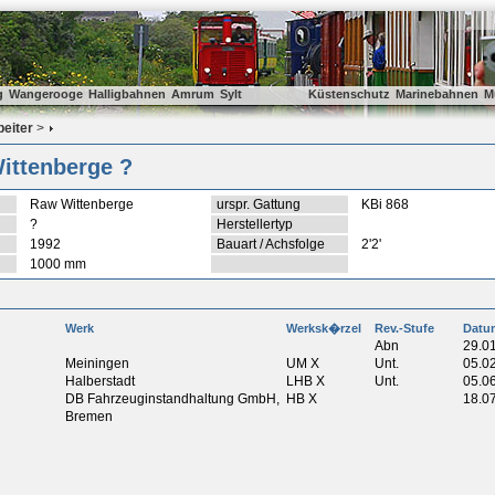
g
Wangerooge
Halligbahnen
Amrum
Sylt
Küstenschutz
Marinebahnen
M
beiter
>
ittenberge ?
Raw Wittenberge
urspr. Gattung
KBi 868
?
Herstellertyp
1992
Bauart / Achsfolge
2'2'
1000 mm
Werk
Werksk�rzel
Rev.-Stufe
Datu
Abn
29.0
Meiningen
UM X
Unt.
05.0
Halberstadt
LHB X
Unt.
05.0
DB Fahrzeuginstandhaltung GmbH,
HB X
18.0
Bremen