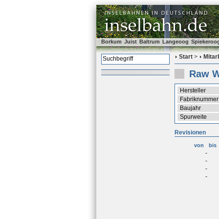
Borkum
Juist
Baltrum
Langeoog
Spiekeroo
Start
>
Mitar
Raw W
Hersteller
Fabriknummer
Baujahr
Spurweite
Revisionen
von
bis
-
-
-
-