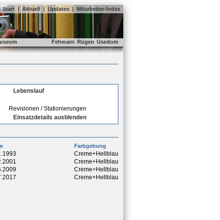
Start
|
Aktuell
|
Updates
|
Mitarbeiter-Index
useum
Fehmarn
Rügen
Usedom
Lebenslauf
Revisionen / Stationierungen
Einsatzdetails ausblenden
m
Farbgebung
1.1993
Creme+Hellblau
2.2001
Creme+Hellblau
6.2009
Creme+Hellblau
7.2017
Creme+Hellblau