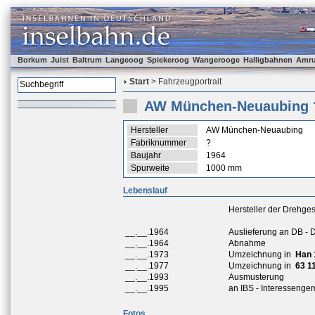
Borkum
Juist
Baltrum
Langeoog
Spiekeroog
Wangerooge
Halligbahnen
Amr
Start
> Fahrzeugportrait
AW München-Neuaubing 
Hersteller
AW München-Neuaubing
Fabriknummer
?
Baujahr
1964
Spurweite
1000 mm
Lebenslauf
Hersteller der Drehges
__.__.1964
Auslieferung an DB -
__.__.1964
Abnahme
__.__.1973
Umzeichnung in
Han 
__.__.1977
Umzeichnung in
63 1
__.__.1993
Ausmusterung
__.__.1995
an IBS - Interessenge
Fotos