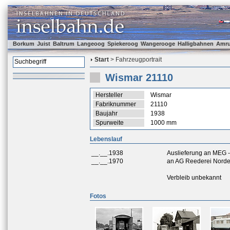
Borkum
Juist
Baltrum
Langeoog
Spiekeroog
Wangerooge
Halligbahnen
Amr
Start
> Fahrzeugportrait
Wismar 21110
Hersteller
Wismar
Fabriknummer
21110
Baujahr
1938
Spurweite
1000 mm
Lebenslauf
__.__.1938
Auslieferung an MEG -
__.__.1970
an AG Reederei Norde
Verbleib unbekannt
Fotos