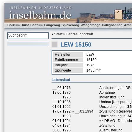
Borkum
Juist
Baltrum
Langeoog
Spiekeroog
Wangerooge
Halligbahnen
Amr
Start
> Fahrzeugportrait
LEW 15150
Hersteller
LEW
Fabriknummer
15150
Baujahr
1976
Spurweite
1435 mm
Lebenslauf
__.06.1976
Auslieferung an DR
19.06.1976
Abnahme
__.__.1976
Indienststellung
__.10.1986
Umbau [Umspurung a
01.01.1992
Umzeichnung in
34
17.07.1992
-
__.03.1994
z-Stellung [Reserve]
__.__.1993
Umzeichnung in
34
01.01.1994
=> DB AG - Deutsch
04.07.1994
z-Stellung
30.06.1995
Ausmusterung