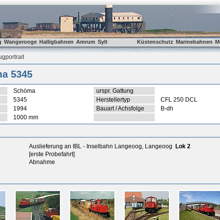
g
Wangerooge
Halligbahnen
Amrum
Sylt
Küstenschutz
Marinebahnen
M
gportrait
a 5345
Schöma
urspr. Gattung
5345
Herstellertyp
CFL 250 DCL
1994
Bauart / Achsfolge
B-dh
1000 mm
Auslieferung an IBL - Inselbahn Langeoog, Langeoog
Lok 2
[erste Probefahrt]
Abnahme