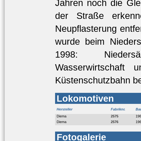
Jahren noch die Gle
der Straße erkenne
Neupflasterung entfe
wurde beim Nieders
1998: Niedersä
Wasserwirtschaft 
Küstenschutzbahn be
Lokomotiven
Hersteller
Fabriknr.
Ba
Diema
2575
19
Diema
2576
19
Fotogalerie