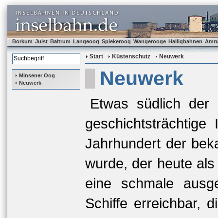
Borkum
Juist
Baltrum
Langeoog
Spiekeroog
Wangerooge
Halligbahnen
Amr
Start
Küstenschutz
Neuwerk
Neuwerk
Minsener Oog
Neuwerk
Etwas südlich der
geschichtsträchtige
Jahrhundert der bek
wurde, der heute als 
eine schmale ausge
Schiffe erreichbar, 