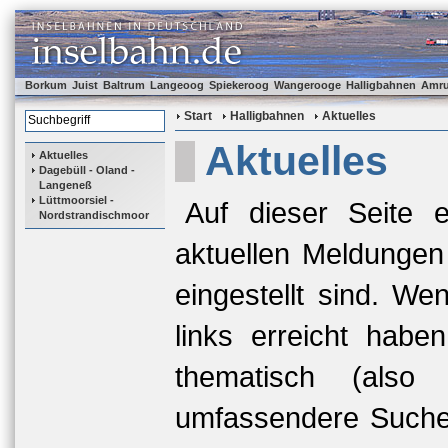
Borkum
Juist
Baltrum
Langeoog
Spiekeroog
Wangerooge
Halligbahnen
Amr
Start
Halligbahnen
Aktuelles
Aktuelles
Aktuelles
Dagebüll - Oland -
Langeneß
Lüttmoorsiel -
Auf dieser Seite e
Nordstrandischmoor
aktuellen Meldungen
eingestellt sind. We
links erreicht habe
thematisch (also 
umfassendere Suche