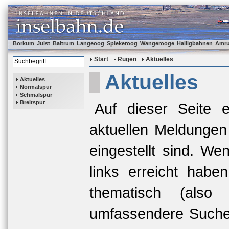
Borkum
Juist
Baltrum
Langeoog
Spiekeroog
Wangerooge
Halligbahnen
Amr
Start
Rügen
Aktuelles
Aktuelles
Aktuelles
Normalspur
Schmalspur
Breitspur
Auf dieser Seite e
aktuellen Meldungen
eingestellt sind. We
links erreicht habe
thematisch (also 
umfassendere Suche