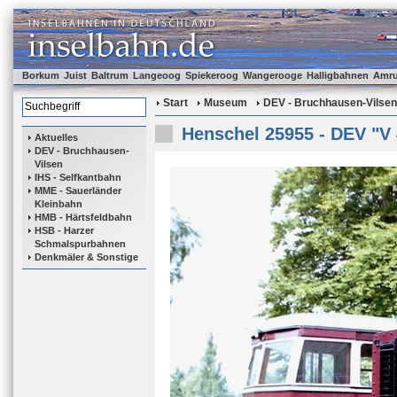
Borkum
Juist
Baltrum
Langeoog
Spiekeroog
Wangerooge
Halligbahnen
Amr
Start
Museum
DEV - Bruchhausen-Vilsen
Henschel 25955 - DEV "V 
Aktuelles
DEV - Bruchhausen-
Vilsen
IHS - Selfkantbahn
MME - Sauerländer
Kleinbahn
HMB - Härtsfeldbahn
HSB - Harzer
Schmalspurbahnen
Denkmäler & Sonstige