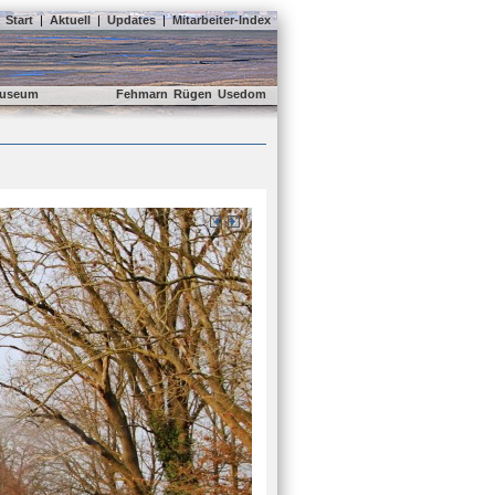
Start
|
Aktuell
|
Updates
|
Mitarbeiter-Index
useum
Fehmarn
Rügen
Usedom