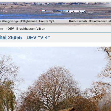
g
Wangerooge
Halligbahnen
Amrum
Sylt
Küstenschutz
Marinebahnen
M
um
DEV - Bruchhausen-Vilsen
el 25955 - DEV "V 4"