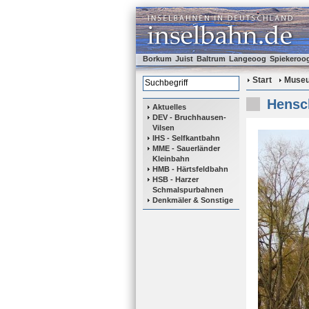
Borkum
Juist
Baltrum
Langeoog
Spiekeroo
Start
Muse
Hensch
Aktuelles
DEV - Bruchhausen-
Vilsen
IHS - Selfkantbahn
MME - Sauerländer
Kleinbahn
HMB - Härtsfeldbahn
HSB - Harzer
Schmalspurbahnen
Denkmäler & Sonstige