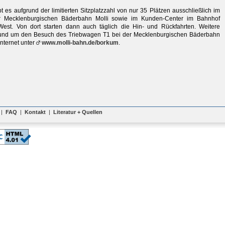
t es aufgrund der limitierten Sitzplatzzahl von nur 35 Plätzen ausschließlich im
r Mecklenburgischen Bäderbahn Molli sowie im Kunden-Center im Bahnhof
est. Von dort starten dann auch täglich die Hin- und Rückfahrten. Weitere
rund um den Besuch des Triebwagen T1 bei der Mecklenburgischen Bäderbahn
 Internet unter
www.molli-bahn.de/borkum
.
|
FAQ
|
Kontakt
|
Literatur + Quellen