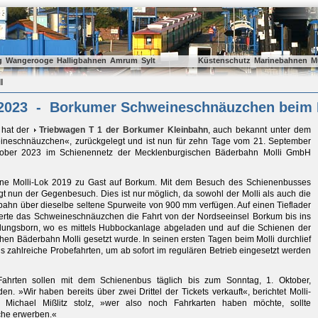
g
Wangerooge
Halligbahnen
Amrum
Sylt
Küstenschutz
Marinebahnen
M
l
.2023 - Borkumer Schweineschnäuzchen beim 
 hat der
Triebwagen T 1 der Borkumer Kleinbahn
, auch bekannt unter dem
eschnäuzchen«, zurückgelegt und ist nun für zehn Tage vom 21. September
tober 2023 im Schienennetz der Mecklenburgischen Bäderbahn Molli GmbH
eine Molli-Lok 2019 zu Gast auf Borkum. Mit dem Besuch des Schienenbusses
lgt nun der Gegenbesuch. Dies ist nur möglich, da sowohl der Molli als auch die
ahn über dieselbe seltene Spurweite von 900 mm verfügen. Auf einen Tieflader
vierte das Schweineschnäuzchen die Fahrt von der Nordseeinsel Borkum bis ins
ungsborn, wo es mittels Hubbockanlage abgeladen und auf die Schienen der
en Bäderbahn Molli gesetzt wurde. In seinen ersten Tagen beim Molli durchlief
 zahlreiche Probefahrten, um ab sofort im regulären Betrieb eingesetzt werden
Fahrten sollen mit dem Schienenbus täglich bis zum Sonntag, 1. Oktober,
n. »Wir haben bereits über zwei Drittel der Tickets verkauft«, berichtet Molli-
r Michael Mißlitz stolz, »wer also noch Fahrkarten haben möchte, sollte
he erwerben.«