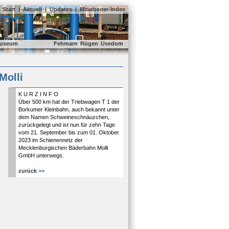
Start
|
Aktuell
|
Updates
|
Mitarbeiter-Index
useum
Fehmarn
Rügen
Usedom
Molli
K U R Z I N F O
Über 500 km hat der Triebwagen T 1 der
Borkumer Kleinbahn, auch bekannt unter
dem Namen Schweineschnäuzchen,
zurückgelegt und ist nun für zehn Tage
vom 21. September bis zum 01. Oktober
2023 im Schienennetz der
Mecklenburgischen Bäderbahn Molli
GmbH unterwegs.
zurück
>>