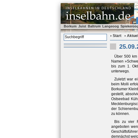
Borkum
Juist
Baltrum
Langeoog
Spiekeroo
Start
Aktuel
25.09
Über 500 km
Namen »Schwein
bis zum 1. Ok
unterwegs.
Zuletzt war 
beim Molli erfo
Borkumer Kleinb
gestellt, absol
Ostseebad Kühl
Mecklenburgisch
der Schienenbus
zu können.
Bis zu vier 
angeboten werde
Geschäftsführe
demnächst welc