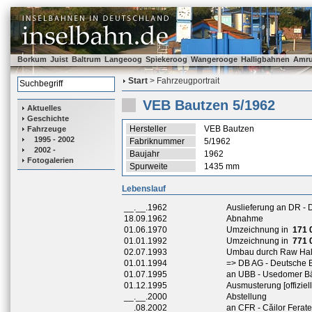
Borkum
Juist
Baltrum
Langeoog
Spiekeroog
Wangerooge
Halligbahnen
Amr
Start
> Fahrzeugportrait
VEB Bautzen 5/1962
Aktuelles
Geschichte
Hersteller
VEB Bautzen
Fahrzeuge
1995 - 2002
Fabriknummer
5/1962
2002 -
Baujahr
1962
Fotogalerien
Spurweite
1435 mm
Lebenslauf
__.__.1962
Auslieferung an DR -
18.09.1962
Abnahme
01.06.1970
Umzeichnung in
171 
01.01.1992
Umzeichnung in
771 
02.07.1993
Umbau durch Raw Hall
01.01.1994
=> DB AG - Deutsche 
01.07.1995
an UBB - Usedomer B
01.12.1995
Ausmusterung [offizie
__.__.2000
Abstellung
__.08.2002
an CFR - Căilor Fera