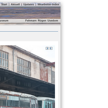
Start
|
Aktuell
|
Updates
|
Mitarbeiter-Index
useum
Fehmarn
Rügen
Usedom