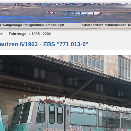
g
Wangerooge
Halligbahnen
Amrum
Sylt
Küstenschutz
Marinebahnen
M
om
Fahrzeuge
1995 - 2002
utzen 6/1963 - EBS "771 013-0"