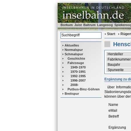
Borkum
Juist
Baltrum
Langeoog
Spiekeroo
Start
Rüge
Hensc
Aktuelles
Normalspur
Hersteller
Schmalspur
Geschichte
Fabriknummer
Fahrzeuge
Baujahr
1949-1970
Spurweite
1970-1991
1992-1995
Ergänzung zu d
1996-2007
2008-
über Informat
Putbus-Binz-Göhren
Stationierungsd
Breitspur
können über den
Name
eMail
Betreff
Ergänzung