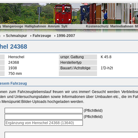
g
Wangerooge
Halligbahnen
Amrum
Sylt
Küstenschutz
Marinebahnen
M
n
Schmalspur
Fahrzeuge
1996-2007
hel 24368
Henschel
urspr. Gattung
K 45.8
24368
Herstellertyp
1938
Bauart / Achsfolge
1'D-h2t
750 mm
iesem Fahrzeug
ionen zum Fahrzeuglebenslauf freuen wir uns immer! Gesucht werden Verbleib
aten und Untersuchungsdaten sowie Informationen über Umbauten etc., die im Fah
 Menüpunkt Bilder-Uploads hochgeladen werden.
(Pflichtfeld)
(Pflichtfeld)