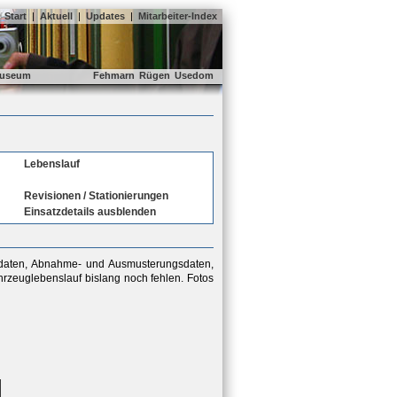
Start
|
Aktuell
|
Updates
|
Mitarbeiter-Index
useum
Fehmarn
Rügen
Usedom
Lebenslauf
Revisionen / Stationierungen
Einsatzdetails ausblenden
sdaten, Abnahme- und Ausmusterungsdaten,
rzeuglebenslauf bislang noch fehlen. Fotos