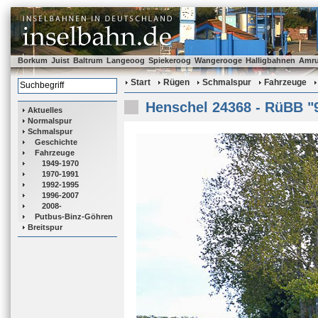
Borkum
Juist
Baltrum
Langeoog
Spiekeroog
Wangerooge
Halligbahnen
Amr
Start
Rügen
Schmalspur
Fahrzeuge
Henschel 24368 - RüBB "
Aktuelles
Normalspur
Schmalspur
Geschichte
Fahrzeuge
1949-1970
1970-1991
1992-1995
1996-2007
2008-
Putbus-Binz-Göhren
Breitspur