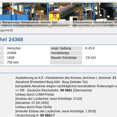
g
Wangerooge
Halligbahnen
Amrum
Sylt
Küstenschutz
Marinebahnen
M
gportrait
hel 24368
Henschel
urspr. Gattung
K 45.8
24368
Herstellertyp
1938
Bauart / Achsfolge
1'D-h2t
750 mm
Auslieferung an KJI - Kleinbahnen des Kreises Jerichow I, Jerichow
21
Abnahme [Probefahrt Burg Klbf - Burg Zerbster Tor]
[verspätete Abnahme wegen nachträglicher konstruktiver Änderungen a
=> DR - Deutsche Reichsbahn
99 4802
[Übernahme]
Umbau durch LOWA Freital
[Ausbau der Laufachse; neue Achsfolge: D h2t]
[Abnahme: 07.09.1950]
Umbau durch Raw Görlitz
[erneuter Einbau der Laufachse; neue Achsfolge: 1 Dh2t]
Umzeichnung in
99 4802-7