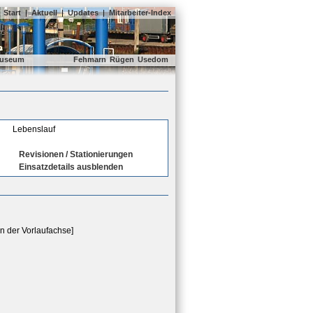
Start
|
Aktuell
|
Updates
|
Mitarbeiter-Index
useum
Fehmarn
Rügen
Usedom
Lebenslauf
Revisionen / Stationierungen
Einsatzdetails ausblenden
n der Vorlaufachse]