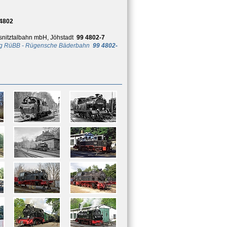
 4802
nitztalbahn mbH, Jöhstadt
99 4802-7
ung RüBB - Rügensche Bäderbahn
99 4802-