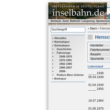
Borkum
Juist
Baltrum
Langeoog
Spiekeroo
Start
> Fahrzeu
Hensc
Aktuelles
Normalspur
Hersteller
Schmalspur
Geschichte
Fabriknummer
Fahrzeuge
Baujahr
1949-1970
Spurweite
1970-1991
1992-1995
Lebenslauf
1996-2007
2008-
__.__.1938
Putbus-Binz-Göhren
05.04.1939
Breitspur
01.04.1949
__.__.1950
16.07.1964
01.06.1970