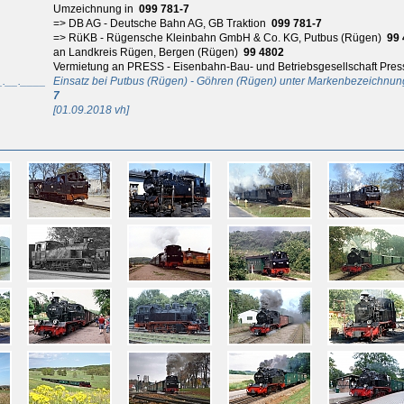
Umzeichnung in
099 781-7
=> DB AG - Deutsche Bahn AG, GB Traktion
099 781-7
=> RüKB - Rügensche Kleinbahn GmbH & Co. KG, Putbus (Rügen)
99
an Landkreis Rügen, Bergen (Rügen)
99 4802
Vermietung an PRESS - Eisenbahn-Bau- und Betriebsgesellschaft Press
_.__.____
Einsatz bei Putbus (Rügen) - Göhren (Rügen) unter Markenbezeichn
7
[01.09.2018 vh]