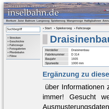
Borkum
Juist
Baltrum
Langeoog
Spiekeroog
Wangerooge
Halligbahnen
Amr
Start
Spiekeroog
Fahrzeuge
Draisinenba
Strecken
Geschichte
Fahrzeuge
Fotogalerien
Hersteller
Draisinenbau
Pferdebahn
Fabriknummer
D 314
Filme
Baujahr
1935
Spurweite
1000 mm
Ergänzung zu dies
über Informationen 
immer! Gesucht we
Ausmusterungsda