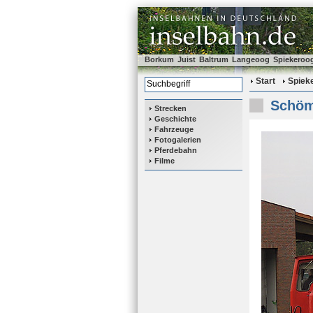
Borkum
Juist
Baltrum
Langeoog
Spiekeroo
Start
Spiek
Schöm
Strecken
Geschichte
Fahrzeuge
Fotogalerien
Pferdebahn
Filme