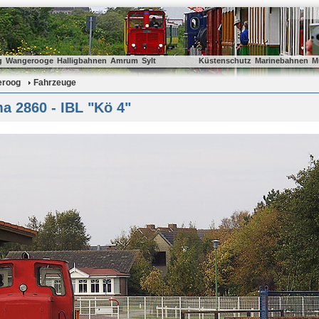
g
Wangerooge
Halligbahnen
Amrum
Sylt
Küstenschutz
Marinebahnen
M
eroog
Fahrzeuge
a 2860 - IBL "Kö 4"