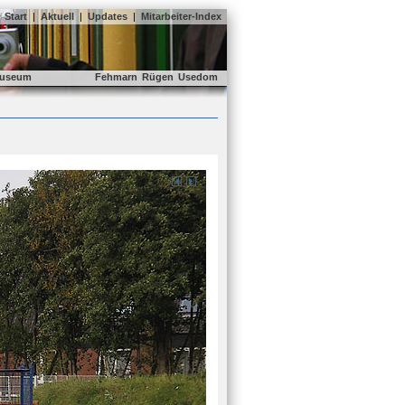
Start
|
Aktuell
|
Updates
|
Mitarbeiter-Index
useum
Fehmarn
Rügen
Usedom