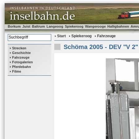
Borkum
Juist
Baltrum
Langeoog
Spiekeroog
Wangerooge
Halligbahnen
Amr
Start
Spiekeroog
Fahrzeuge
Schöma 2005 - DEV "V 2"
Strecken
Geschichte
Fahrzeuge
Fotogalerien
Pferdebahn
Filme