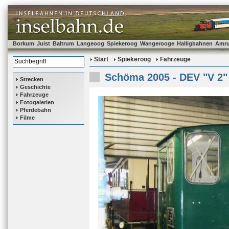
Borkum
Juist
Baltrum
Langeoog
Spiekeroog
Wangerooge
Halligbahnen
Amr
Start
Spiekeroog
Fahrzeuge
Schöma 2005 - DEV "V 2"
Strecken
Geschichte
Fahrzeuge
Fotogalerien
Pferdebahn
Filme