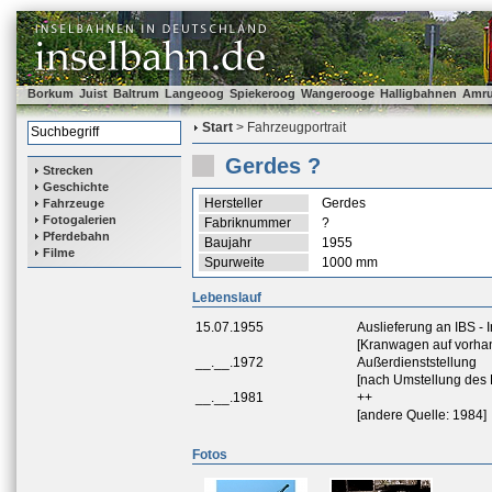
Borkum
Juist
Baltrum
Langeoog
Spiekeroog
Wangerooge
Halligbahnen
Amr
Start
> Fahrzeugportrait
Gerdes ?
Strecken
Geschichte
Hersteller
Gerdes
Fahrzeuge
Fotogalerien
Fabriknummer
?
Pferdebahn
Baujahr
1955
Filme
Spurweite
1000 mm
Lebenslauf
15.07.1955
Auslieferung an IBS -
[Kranwagen auf vorha
__.__.1972
Außerdienststellung
[nach Umstellung des 
__.__.1981
++
[andere Quelle: 1984]
Fotos