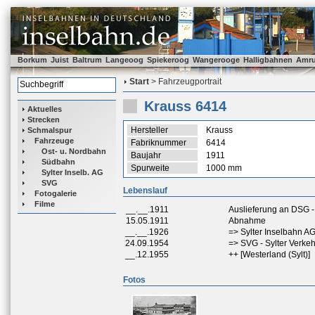
Borkum
Juist
Baltrum
Langeoog
Spiekeroog
Wangerooge
Halligbahnen
Amr
Start
> Fahrzeugportrait
Krauss 6414
Aktuelles
Strecken
Hersteller
Krauss
Schmalspur
Fahrzeuge
Fabriknummer
6414
Ost- u. Nordbahn
Baujahr
1911
Südbahn
Spurweite
1000 mm
Sylter Inselb. AG
SVG
Lebenslauf
Fotogalerie
Filme
__.__.1911
Auslieferung an DSG - 
15.05.1911
Abnahme
__.__.1926
=> Sylter Inselbahn AG
24.09.1954
=> SVG - Sylter Verkeh
__.12.1955
++ [Westerland (Sylt)]
Fotos