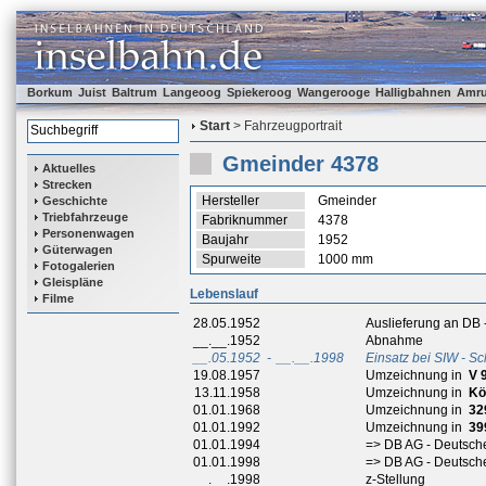
Borkum
Juist
Baltrum
Langeoog
Spiekeroog
Wangerooge
Halligbahnen
Amr
Start
> Fahrzeugportrait
Gmeinder 4378
Aktuelles
Strecken
Hersteller
Gmeinder
Geschichte
Triebfahrzeuge
Fabriknummer
4378
Personenwagen
Baujahr
1952
Güterwagen
Spurweite
1000 mm
Fotogalerien
Gleispläne
Lebenslauf
Filme
28.05.1952
Auslieferung an DB
__.__.1952
Abnahme
__.05.1952
-
__.__.1998
Einsatz bei SIW - S
19.08.1957
Umzeichnung in
V 
13.11.1958
Umzeichnung in
Kö
01.01.1968
Umzeichnung in
32
01.01.1992
Umzeichnung in
39
01.01.1994
=> DB AG - Deutsch
01.01.1998
=> DB AG - Deutsch
__.__.1998
z-Stellung