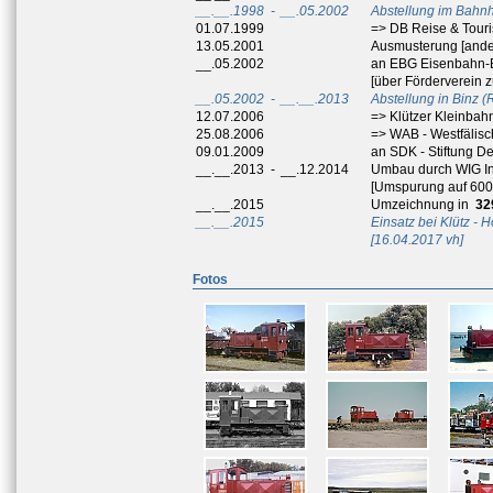
__.__.1998
-
__.05.2002
Abstellung im Bahn
01.07.1999
=> DB Reise & Touri
13.05.2001
Ausmusterung [ande
__.05.2002
an EBG Eisenbahn-B
[über Förderverein 
__.05.2002
-
__.__.2013
Abstellung in Binz 
12.07.2006
=> Klützer Kleinbah
25.08.2006
=> WAB - Westfälis
09.01.2009
an SDK - Stiftung D
__.__.2013
-
__.12.2014
Umbau durch WIG In
[Umspurung auf 60
__.__.2015
Umzeichnung in
32
__.__.2015
Einsatz bei Klütz - 
[16.04.2017 vh]
Fotos