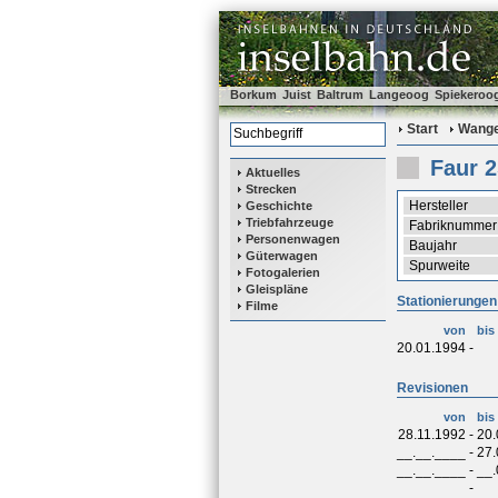
Borkum
Juist
Baltrum
Langeoog
Spiekeroo
Start
Wange
Faur 
Aktuelles
Strecken
Hersteller
Geschichte
Triebfahrzeuge
Fabriknummer
Personenwagen
Baujahr
Güterwagen
Spurweite
Fotogalerien
Gleispläne
Stationierungen
Filme
von
bis
20.01.1994
-
Revisionen
von
bis
28.11.1992
-
20.
__.__.____
-
27.
__.__.____
-
__.
-