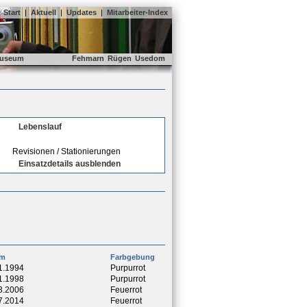
Start
|
Aktuell
|
Updates
|
Mitarbeiter-Index
useum
Fehmarn
Rügen
Usedom
Lebenslauf
Revisionen / Stationierungen
Einsatzdetails ausblenden
um
Farbgebung
1.1994
Purpurrot
1.1998
Purpurrot
3.2006
Feuerrot
7.2014
Feuerrot