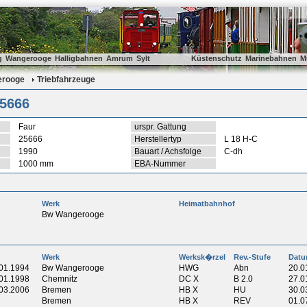
g
Wangerooge
Halligbahnen
Amrum
Sylt
Küstenschutz
Marinebahnen
M
rooge
Triebfahrzeuge
25666
Faur
urspr. Gattung
25666
Herstellertyp
L 18 H-C
1990
Bauart / Achsfolge
C-dh
1000 mm
EBA-Nummer
Werk
Heimatbahnhof
Bw Wangerooge
Werk
Werksk�rzel
Rev.-Stufe
Dat
01.1994
Bw Wangerooge
HWG
Abn
20.0
01.1998
Chemnitz
DC X
B 2.0
27.0
03.2006
Bremen
HB X
HU
30.0
Bremen
HB X
REV
01.0