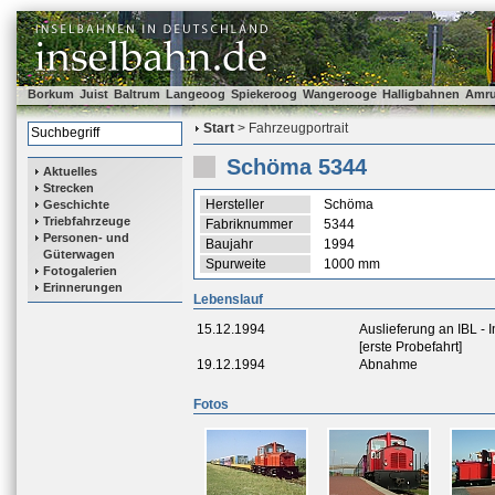
Borkum
Juist
Baltrum
Langeoog
Spiekeroog
Wangerooge
Halligbahnen
Amr
Start
> Fahrzeugportrait
Schöma 5344
Aktuelles
Strecken
Hersteller
Schöma
Geschichte
Triebfahrzeuge
Fabriknummer
5344
Personen- und
Baujahr
1994
Güterwagen
Spurweite
1000 mm
Fotogalerien
Erinnerungen
Lebenslauf
15.12.1994
Auslieferung an IBL -
[erste Probefahrt]
19.12.1994
Abnahme
Fotos