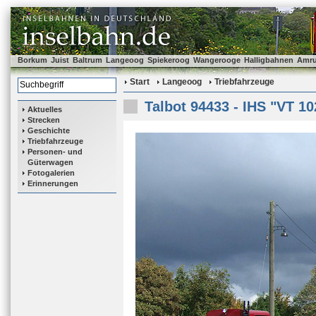
Borkum
Juist
Baltrum
Langeoog
Spiekeroog
Wangerooge
Halligbahnen
Amr
Start
Langeoog
Triebfahrzeuge
Talbot 94433 - IHS "VT 10
Aktuelles
Strecken
Geschichte
Triebfahrzeuge
Personen- und
Güterwagen
Fotogalerien
Erinnerungen