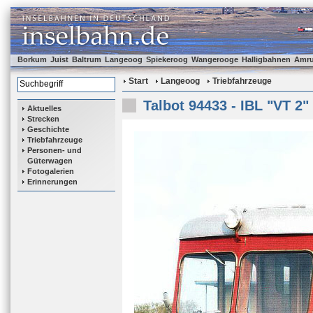
Borkum
Juist
Baltrum
Langeoog
Spiekeroog
Wangerooge
Halligbahnen
Amr
Start
Langeoog
Triebfahrzeuge
Talbot 94433 - IBL "VT 2"
Aktuelles
Strecken
Geschichte
Triebfahrzeuge
Personen- und
Güterwagen
Fotogalerien
Erinnerungen