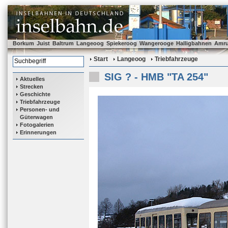
Borkum
Juist
Baltrum
Langeoog
Spiekeroog
Wangerooge
Halligbahnen
Amr
Start
Langeoog
Triebfahrzeuge
SIG ? - HMB "TA 254"
Aktuelles
Strecken
Geschichte
Triebfahrzeuge
Personen- und
Güterwagen
Fotogalerien
Erinnerungen